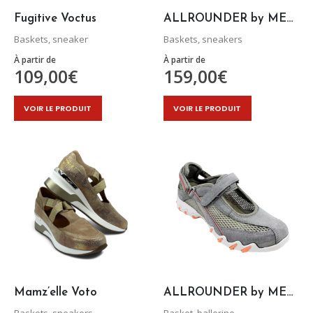
page
page
Fugitive Voctus
ALLROUNDER by MEPHISTO Seja-tex
du
du
Baskets, sneaker
Baskets, sneakers
produit
produit
À partir de
À partir de
109,00
€
159,00
€
Ce
Ce
VOIR LE PRODUIT
VOIR LE PRODUIT
produit
produit
a
a
plusieurs
plusieurs
variations.
variations.
Les
Les
options
options
peuvent
peuvent
être
être
choisies
choisies
sur
sur
la
la
page
page
Mamz’elle Voto
ALLROUNDER by MEPHISTO NIRO
du
du
Baskets, sneakers
Basket, ballerine