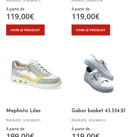
produit
produit
À partir de
À partir de
119,00
€
119,00
€
Ce
Ce
VOIR LE PRODUIT
VOIR LE PRODUIT
produit
produit
a
a
plusieurs
plusieurs
variations.
variations.
Les
Les
options
options
peuvent
peuvent
être
être
choisies
choisies
sur
sur
la
la
page
page
Mephisto Lilas
Gabor basket 43.334.21
du
du
Baskets, sneakers
Baskets, sneakers
produit
produit
À partir de
À partir de
199,00
€
119,00
€