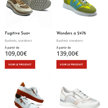
Fugitive Suav
Wonders a 2476
Baskets, sneakers
Baskets sneakers
À partir de
À partir de
109,00
€
139,00
€
Ce
Ce
VOIR LE PRODUIT
VOIR LE PRODUIT
produit
produit
a
a
plusieurs
plusieurs
variations.
variations.
Les
Les
options
options
peuvent
peuvent
être
être