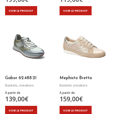
Ce
Ce
VOIR LE PRODUIT
VOIR LE PRODUIT
produit
produit
a
a
plusieurs
plusieurs
variations.
variations.
Les
Les
options
options
peuvent
peuvent
être
être
choisies
choisies
sur
sur
la
la
page
page
Gabor 62.488.21
Mephisto Bretta
du
du
Baskets, sneakers
Baskets sneakers
produit
produit
À partir de
À partir de
139,00
€
159,00
€
Ce
Ce
VOIR LE PRODUIT
VOIR LE PRODUIT