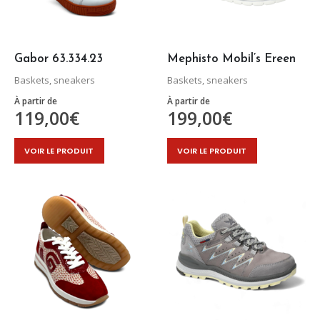
choisies
choisies
sur
sur
la
la
page
page
Gabor 63.334.23
Mephisto Mobil’s Ereen
du
du
Baskets, sneakers
Baskets, sneakers
produit
produit
À partir de
À partir de
119,00
€
199,00
€
Ce
Ce
VOIR LE PRODUIT
VOIR LE PRODUIT
produit
produit
a
a
plusieurs
plusieurs
variations.
variations.
Les
Les
options
options
peuvent
peuvent
être
être
choisies
choisies
sur
sur
la
la